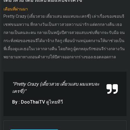
เดือนที่ผ่านมา
Pretty Crazy (เดี๋ยวสวย เดี๋ยวแสบ ผมแทบจะเครซี่) เล่าเรื่องของซอนจี
เชฟขนมหวาน ที่กลางวันเป็นสาวสวยหวานน่ารัก แต่ตกกลางคืน เธอ
กลายเป็นคนละคน กลายเป็นหญิงปีศาจสวยแสบแซ่บที่ยากจะรับมือ จน
กระทั่งพ่อของซอนจีได้มาจ้าง กิลกู เพื่อนบ้านหนุ่มตกงานให้มาช่วยเป็น
พี่เลี้ยงดูแลเธอในเวลากลางคืน โดยกิลกู ผู้ตกหลุมรักซอนจีร่างกลางวัน
พยายามหาทางถอนคำสาปให้ปีศาจออกจากร่างของเธอตลอดกาล
“Pretty Crazy (เดี๋ยวสวย เดี๋ยวแสบ ผมแทบจะ
เครซี่)”
By : DooThaiTV ดูไทยทีวี