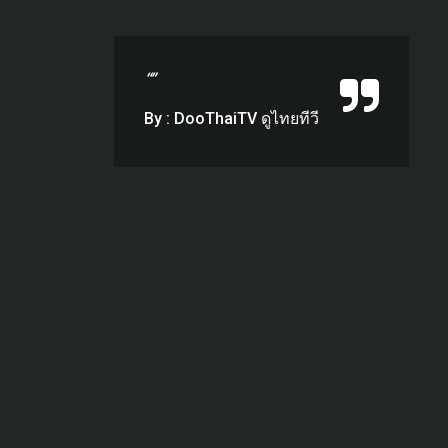
“”
By : DooThaiTV ดูไทยทีวี