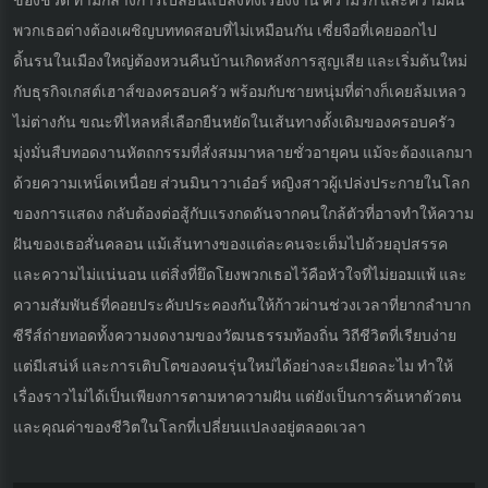
ของชีวิต ท่ามกลางการเปลี่ยนแปลงทั้งเรื่องงาน ความรัก และความฝัน
พวกเธอต่างต้องเผชิญบททดสอบที่ไม่เหมือนกัน เซี่ยจือที่เคยออกไป
ดิ้นรนในเมืองใหญ่ต้องหวนคืนบ้านเกิดหลังการสูญเสีย และเริ่มต้นใหม่
กับธุรกิจเกสต์เฮาส์ของครอบครัว พร้อมกับชายหนุ่มที่ต่างก็เคยล้มเหลว
ไม่ต่างกัน ขณะที่ไหลหลี่เลือกยืนหยัดในเส้นทางดั้งเดิมของครอบครัว
มุ่งมั่นสืบทอดงานหัตถกรรมที่สั่งสมมาหลายชั่วอายุคน แม้จะต้องแลกมา
ด้วยความเหน็ดเหนื่อย ส่วนมินาวาเอ๋อร์ หญิงสาวผู้เปล่งประกายในโลก
ของการแสดง กลับต้องต่อสู้กับแรงกดดันจากคนใกล้ตัวที่อาจทำให้ความ
ฝันของเธอสั่นคลอน แม้เส้นทางของแต่ละคนจะเต็มไปด้วยอุปสรรค
และความไม่แน่นอน แต่สิ่งที่ยึดโยงพวกเธอไว้คือหัวใจที่ไม่ยอมแพ้ และ
ความสัมพันธ์ที่คอยประคับประคองกันให้ก้าวผ่านช่วงเวลาที่ยากลำบาก
ซีรีส์ถ่ายทอดทั้งความงดงามของวัฒนธรรมท้องถิ่น วิถีชีวิตที่เรียบง่าย
แต่มีเสน่ห์ และการเติบโตของคนรุ่นใหม่ได้อย่างละเมียดละไม ทำให้
เรื่องราวไม่ได้เป็นเพียงการตามหาความฝัน แต่ยังเป็นการค้นหาตัวตน
และคุณค่าของชีวิตในโลกที่เปลี่ยนแปลงอยู่ตลอดเวลา