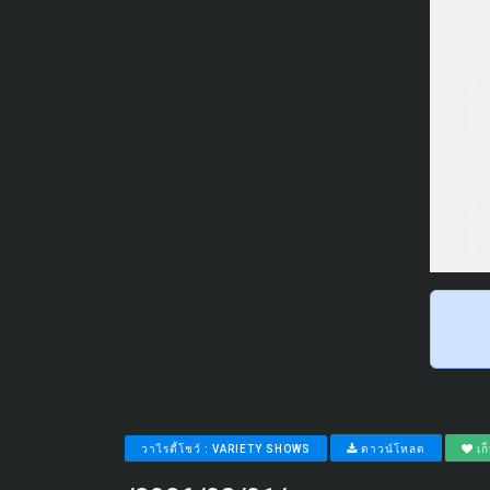
วาไรตี้โชว์ : VARIETY SHOWS
ดาวน์โหลด
เก็