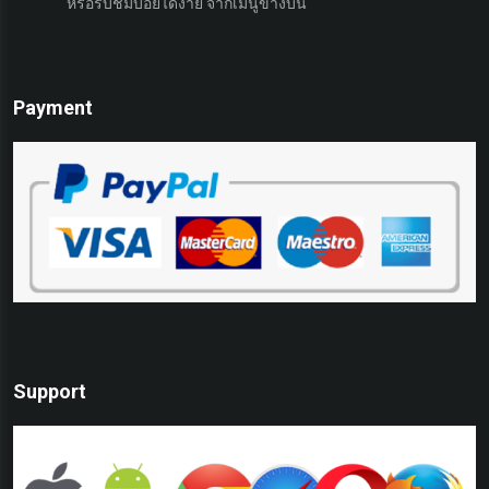
หรือรับชมบ่อยได้ง่าย จากเมนูข้างบน
เ
Payment
Support