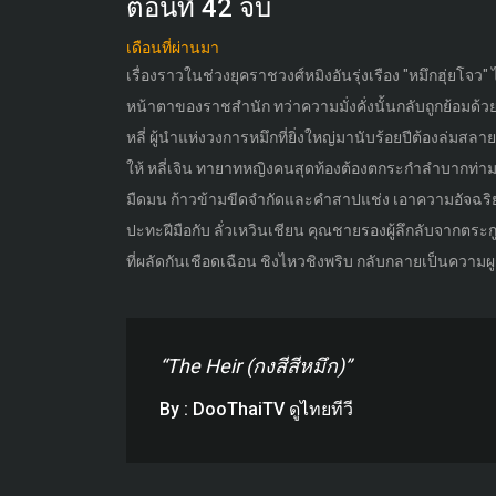
ตอนที่ 42 จบ
เดือนที่ผ่านมา
เรื่องราวในช่วงยุคราชวงศ์หมิงอันรุ่งเรือง "หมึกฮุ่ยโจว
หน้าตาของราชสำนัก ทว่าความมั่งคั่งนั้นกลับถูกย้อมด้ว
หลี่ ผู้นำแห่งวงการหมึกที่ยิ่งใหญ่มานับร้อยปีต้องล่มส
ให้ หลี่เจิน ทายาทหญิงคนสุดท้องต้องตกระกำลำบากท่าม
มืดมน ก้าวข้ามขีดจำกัดและคำสาปแช่ง เอาความอัจฉริยะใ
ปะทะฝีมือกับ ลั่วเหวินเชียน คุณชายรองผู้ลึกลับจากตระกู
ที่ผลัดกันเชือดเฉือน ชิงไหวชิงพริบ กลับกลายเป็นความผูกพั
“The Heir (กงสีสีหมึก)”
By : DooThaiTV ดูไทยทีวี