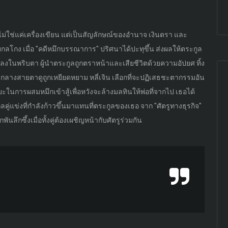
" ไม่ใช่แค่เครื่องเขียน แต่เป็นสัญลักษณ์ของอำนาจ เงินตรา และ
ยกลโกง เมื่อ "คดีหมึกบรรณาการ" ปริศนาได้ปะทุขึ้น ส่งผลให้ตระกูล
ลายลงในพริบตา ผู้นำตระกูลถูกตราหน้าและเสียชีวิตด้วยความอัปยศ ทิ้ง
กลางสายตาดูถูกเหยียดหยาม หลี่เจิน เลือกที่จะปฏิเสธชะตากรรมอัน
นการผสมหมึกเข้าสู้เพื่อหวังจะล้างมลทินให้พ่อที่จากไป เธอได้
ลคู่แข่งที่กำลังก้าวขึ้นมาแทนที่ตระกูลของเธอ จาก "ศัตรูทางธุรกิจ"
นลึกซึ้งเมื่อทั้งคู่ต้องเผชิญหน้ากับศัตรูร่วมกัน