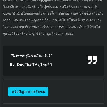
บทโดย ซอจีฮเย) หญิงสาวผู้สูญเสียความทรงจำในเหตุการณฺ์ระเบิดของ
วิลล่าลึกลับแห่งหนึ่งพร้อมกับคู่หมั้นของเธอซึ่งเป็นประธานคนต่อไป
ของบริษัทยักษ์ใหญ่แห่งหนึ่งจนเธอได้เผชิญกับความจริงสุดช็อคเกี่ยวกับ
การระเบิด หลังจากเหตุการณ์ร้ายแรงผ่านไป มโยจิน ก็แทบจะเอาชีวิต
ไม่รอดและสูญเสียความทรงจำการอาการช็อคจนกระทั่งเธอได้พบกับ
จุนโฮ (รับบทโดย โกซู) ซีอีโอหนุ่มที่พร้อมดูแลเธอ
“Reverse (จิตไม่ลืมแค้น)”
By : DooThaiTV ดูไทยทีวี
แจ้งปัญหาการรับชม