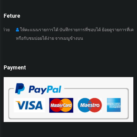
Feture
ให้คะแนนรายการได้ บันทึกรายการที่ชอบได้ ย้อยดูรายการที่เคยดูมา
หรือรับชมบ่อยได้ง่าย จากเมนูข้างบน
เ
Payment